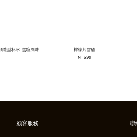
麵造型杯冰-焦糖風味
檸檬片雪酪
NT$99
顧客服務
聯