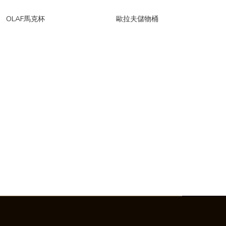
OLAF馬克杯
歐拉夫儲物桶