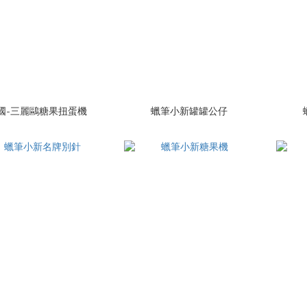
國-三麗鷗糖果扭蛋機
蠟筆小新罐罐公仔