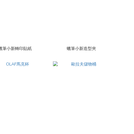
蠟筆小新轉印貼紙
蠟筆小新造型夾