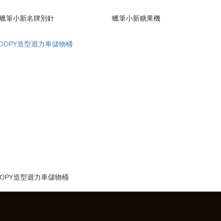
蠟筆小新名牌別針
蠟筆小新糖果機
OOPY造型迴力車儲物桶